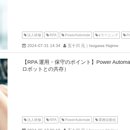
法人研修
RPA
PowerAutomate
eラーニング
P
2024-07-31 14:34
五十川 元｜Isogawa Hajime
【RPA 運用・保守のポイント】Power Autom
ロボットとの共存）
法人研修
RPA
PowerAutomate
業務自動化