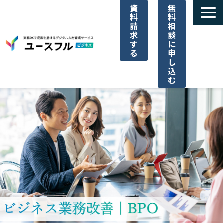
資
無
料
料
請
相
求
談
す
に
る
申
し
込
む
サービス一覧
選ばれる理由
ご利用料金
導入事例一覧
パートナー代理店