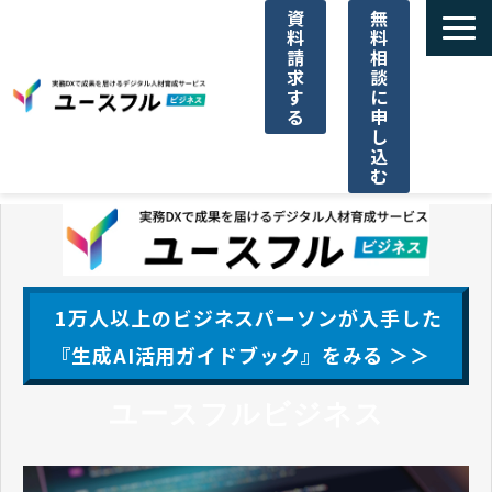
資
無
料
料
請
相
求
談
す
に
る
申
し
込
む
サービス一覧
選ばれる理由
1万人以上のビジネスパーソンが入手した
ご利用料金
『生成AI活用ガイドブック』をみる ＞＞
ユースフルビジネス
導入事例一覧
パートナー代理店