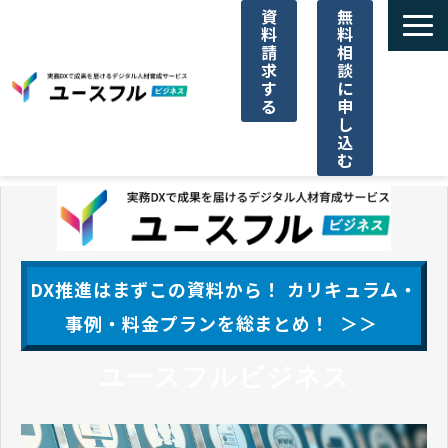
資
無
料
料
請
相
求
談
す
に
る
申
し
込
む
サービス一覧
選ばれる理由
DX推進はまずこの資料から！ カリキュラム・
ご利用料金
事例・料金プランを総まとめ！ ＞＞
ユースフルビジネス
導入事例一覧
パートナー代理店