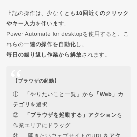
上記の操作は、少なくとも
10回近くのクリック
やキー入力
を伴います。
Power Automate for desktopを使用すると、こ
れらの
一連の操作を自動化
し、
毎日の繰り返し作業から解放
されます。
【ブラウザの起動】
① 「やりたいこと一覧」から
「Web」カ
テゴリ
を選択
②
「ブラウザを起動する」アクション
を
作業エリアにドラッグ
③ 開きたいウェブサイトのURLを
アク