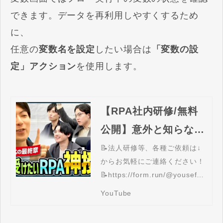
できます。データを再利用しやすくするため
に、
任意の
変数名を設定
したい場合は
「変数の設
定」アクション
を使用します。
【RPA社内研修/無料
公開】意外と知らない
「RPAってなに？」自
📝法人研修等、各種ご依頼は↓
からお気軽にご連絡ください！
動化の具体例も伝授！
📝https://form.run/@youseful-
実務で使い倒すプログ
corporate-training🔥LINE登録
YouTube
ラミングのプロ授業！
で無料で豪華4大特典プレゼン
ト中🔥→https://liff.line.me/16