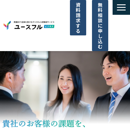
資
無
料
料
請
相
求
談
す
に
る
申
し
込
む
サービス一覧
選ばれる理由
ご利用料金
導入事例一覧
パートナー代理店