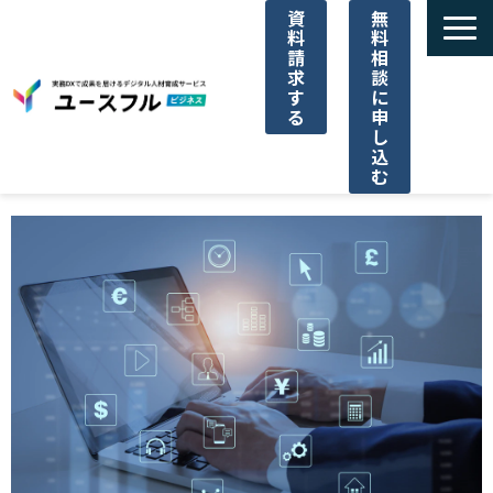
資
無
料
料
請
相
求
談
す
に
る
申
し
込
む
サービス一覧
選ばれる理由
ご利用料金
導入事例一覧
パートナー代理店