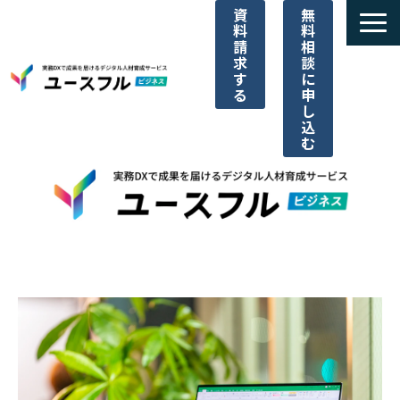
資
無
料
料
請
相
求
談
す
に
る
申
し
込
む
サービス一覧
選ばれる理由
ユースフルビジネス
ご利用料金
導入事例一覧
パートナー代理店