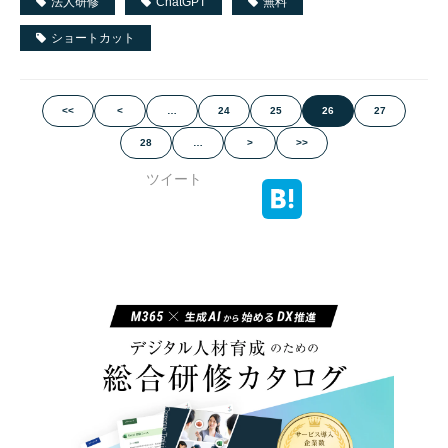
法人研修
ChatGPT
無料
ショートカット
<<
<
…
24
25
26
27
28
…
>
>>
ツイート