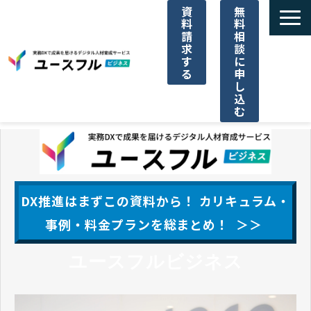
資
無
料
料
請
相
求
談
す
に
る
申
し
込
む
サービス一覧
選ばれる理由
DX推進はまずこの資料から！ カリキュラム・
ご利用料金
事例・料金プランを総まとめ！ ＞＞
ユースフルビジネス
導入事例一覧
パートナー代理店