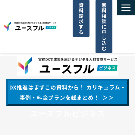
資
無
料
料
請
相
求
談
す
に
る
申
し
込
む
サービス一覧
選ばれる理由
DX推進はまずこの資料から！ カリキュラム・
ご利用料金
事例・料金プランを総まとめ！ ＞＞
ユースフルビジネス
導入事例一覧
パートナー代理店