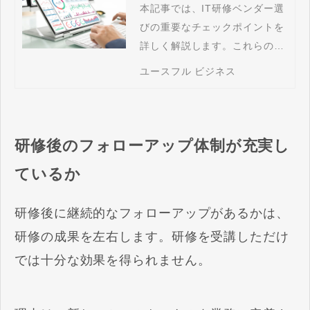
フォーマンスを上げる
本記事では、IT研修ベンダー選
びの重要なチェックポイントを
選定チェックポイント
詳しく解説します。これらのポ
20選
イントは、単なる表面的な基準
ユースフル ビジネス
ではなく、私たちユースフルが
数々の成功事例・失敗事例から
導き出した、真に効果的な研修
を実現するための極意です。 た
研修後のフォローアップ体制が充実し
くさんの組織DX推進を支援し
ているか
てきた私たちの経験をもとに、
「本当に効果的なIT研修ベンダ
研修後に継続的なフォローアップがあるかは、
ーの選び方」をご紹介します。
研修の成果を左右します。研修を受講しただけ
では十分な効果を得られません。