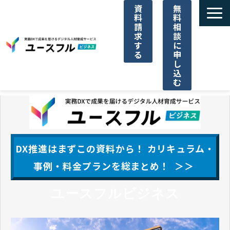
資
無
料
料
請
相
求
談
す
に
る
申
し
込
む
サービス一覧
選ばれる理由
DX推進はまずこの資料から！ カリキュラム・
ご利用料金
事例・料金プランを総まとめ！ ＞＞
ユースフルビジネス
導入事例一覧
パートナー代理店