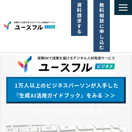
資
無
料
料
請
相
求
談
す
に
る
申
し
込
む
サービス一覧
選ばれる理由
1万人以上のビジネスパーソンが入手した
ご利用料金
『生成AI活用ガイドブック』をみる ＞＞
ユースフルビジネス
導入事例一覧
パートナー代理店