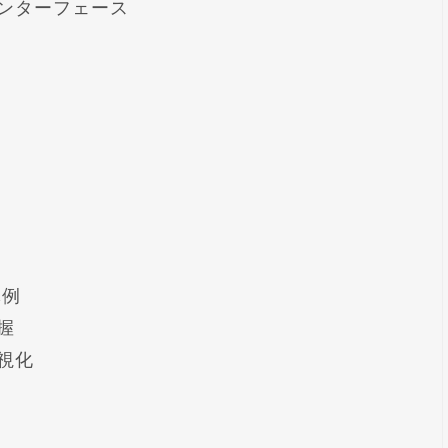
ンターフェース
体例
握
視化