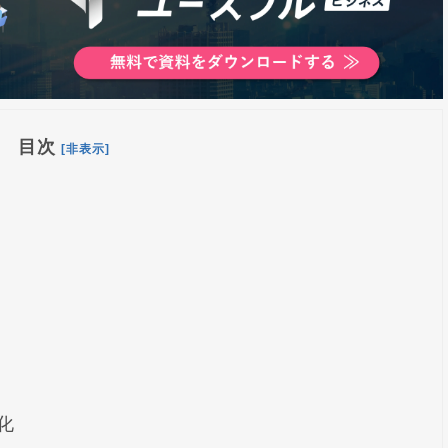
目次
[非表示]
化