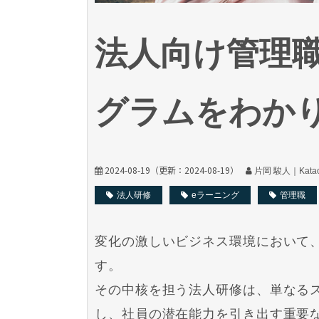
法人向け管理
グラムをわか
2024-08-19
（更新：
2024-08-19
）
片岡 駿人｜Kataok
法人研修
eラーニング
管理職
変化の激しいビジネス環境において
す。
その中核を担う法人研修は、単なる
し、社員の潜在能力を引き出す重要