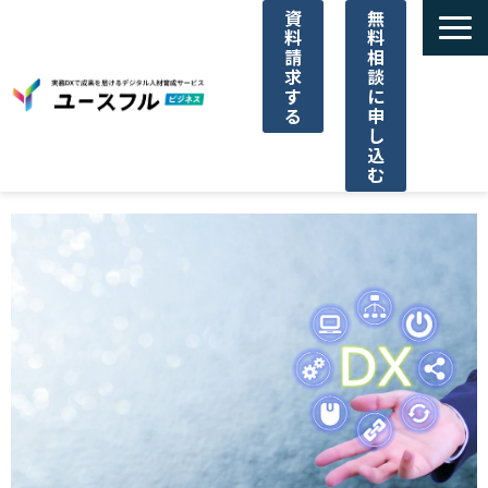
資
無
料
料
請
相
求
談
す
に
る
申
し
込
む
サービス一覧
選ばれる理由
ご利用料金
導入事例一覧
パートナー代理店