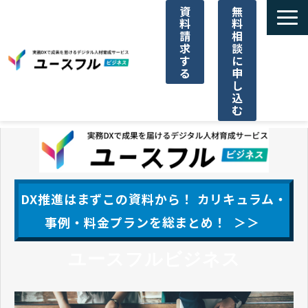
資
無
料
料
請
相
求
談
す
に
る
申
し
込
む
サービス一覧
選ばれる理由
DX推進はまずこの資料から！ カリキュラム・
ご利用料金
事例・料金プランを総まとめ！ ＞＞
ユースフルビジネス
導入事例一覧
パートナー代理店