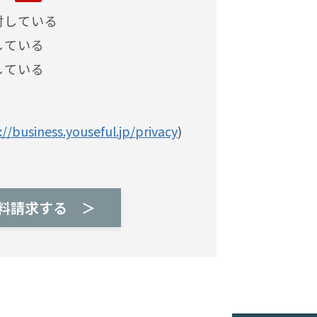
討している
している
している
://business.youseful.jp/privacy
)